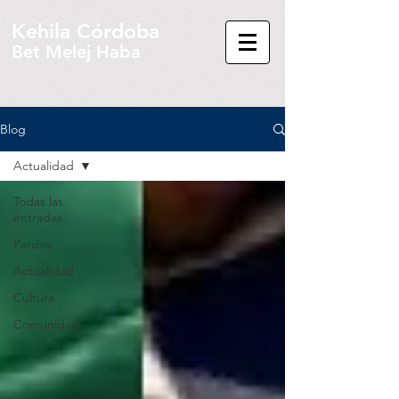
Kehila Córdoba
Bet Melej Haba
Blog
Actualidad
Todas las
entradas
Pardes
Actualidad
Cultura
Comunidad