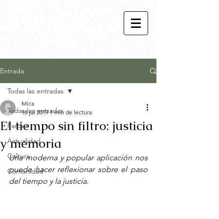
Kehila Córdoba
Bet Melej Haba
Entrada
Todas las entradas
Mica
Todas las entradas
18 jul 2019
1 min de lectura
El tiempo sin filtro: justicia
Pardes
y memoria
Actualidad
Cultura
Una moderna y popular aplicación nos 
puede hacer reflexionar sobre el paso 
Comunidad
del tiempo y la justicia.