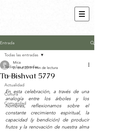
Kehila Córdoba
Bet Melej Haba
Entrada
Todas las entradas
Mica
Todas las entradas
21 ene 2019
1 min de lectura
Tu Bishvat 5779
Pardes
Actualidad
En esta celebración, a través de una 
Cultura
analogía entre los árboles y los 
Comunidad
hombres, reflexionamos sobre el  
constante crecimiento espiritual, la 
capacidad (y bendición) de producir 
frutos y la renovación de nuestra alma 