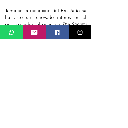
También la recepción del Brit Jadashá 
ha visto un renovado interés en el 
público judío. Al principio 
The Society 
for Distributing Hebrew Scriptures
 notó 
que había mucho rechazo, 
especialmente en los primeros años 
inmediatamente posteriores a la Shoá 
(el Holocausto). Pero con el paso de los 
años son más y más los judíos que 
desean acercarse al Yeshúa histórico sin 
prejuicios, lo que finalmente ha llevado 
a muchos a reconocerlo como nuestro 
Justo Mashíaj.
A decir verdad, el trabajo iniciado por 
el señor Joseph Yoelson-Taffen con su 
Sociedad para la distribución de las 
Escrituras hebreas
 ha sido una obra 