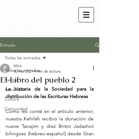
Kehila Córdoba
Bet Melej Haba
Entrada
Todas las entradas
Mica
Todas las entradas
30 mar 2021
4 min de lectura
El Libro del pueblo 2
Pardes
La historia de la Sociedad para la 
Actualidad
distribución de las Escrituras Hebreas
Cultura
Comunidad
Como les conté en el artículo anterior, 
nuestra Kehiláh recibió la donación de 
nueve Tanajím y diez Britot Jadashot 
bilingües (hebreo-español) desde Gran 