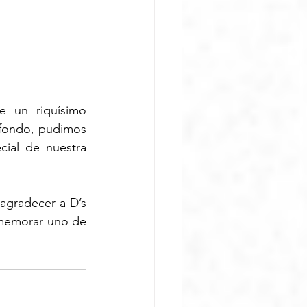
 un riquísimo 
fondo, pudimos 
ial de nuestra 
gradecer a D’s 
nmemorar uno de 