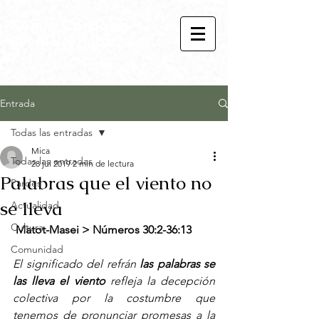
Kehila Córdoba
Bet Melej Haba
Entrada
Todas las entradas
Mica
Todas las entradas
28 jul 2019
2 min de lectura
Palabras que el viento no
Pardes
se lleva
Actualidad
Cultura
Matot-Masei > Números 30:2-36:13
Comunidad
El significado del refrán 
las palabras se 
las lleva el viento
 refleja la decepción 
colectiva por la costumbre que 
tenemos de pronunciar promesas a la 