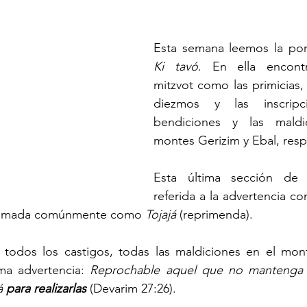
Ki tavó
. En ella encontr
mitzvot como las primicias, 
diezmos y las inscripc
bendiciones y las maldi
montes Gerizim y Ebal, resp
Esta última sección de l
referida a la advertencia con
llamada comúnmente como 
Tojajá 
(reprimenda).
odos los castigos, todas las maldiciones en el monte
ima advertencia: 
Reprochable aquel que no mantenga c
á 
para realizarlas
 (Devarim 27:26). 