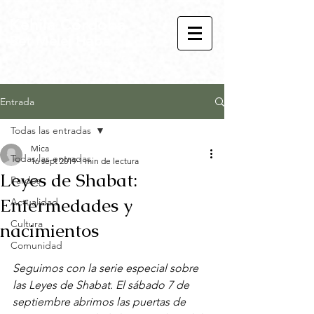
Kehila Córdoba
Bet Melej Haba
Entrada
Todas las entradas
Mica
Todas las entradas
16 sept 2019
1 min de lectura
Leyes de Shabat:
Pardes
Enfermedades y
Actualidad
Cultura
nacimientos
Comunidad
Seguimos con la serie especial sobre 
las Leyes de Shabat. El sábado 7 de 
septiembre abrimos las puertas de 