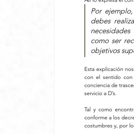
Así lo expresa el co
Por ejemplo,
debes realiz
necesidades 
como ser recu
objetivos sup
Esta explicación nos
con el sentido con
conciencia de trasc
servicio a D’s.
Tal y como encontra
conforme a los decre
costumbres y, por lo