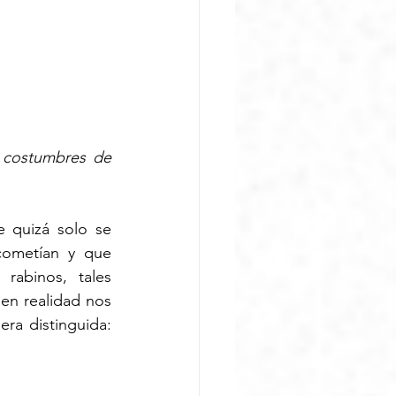
 costumbres de 
 quizá solo se 
cometían y que 
abinos, tales 
en realidad nos 
 de una manera distinguida: 