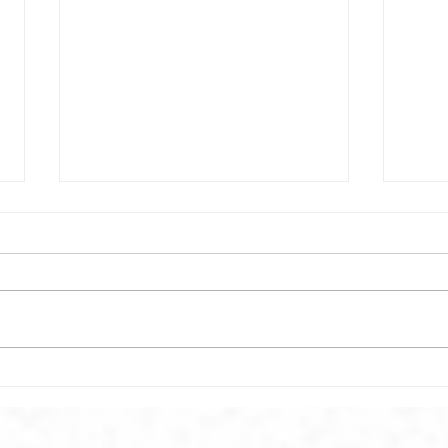
Llev
¿Como puedo llegar a la
Tierra Prometida?