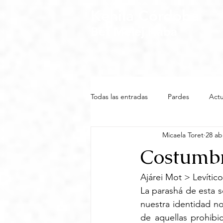
Kehila Córdoba
Bet Melej Haba
Todas las entradas
Pardes
Actu
Micaela Toret
28 ab
Costumbr
Ajárei Mot > Levítico
La parashá de esta 
nuestra identidad no 
de aquellas prohibi