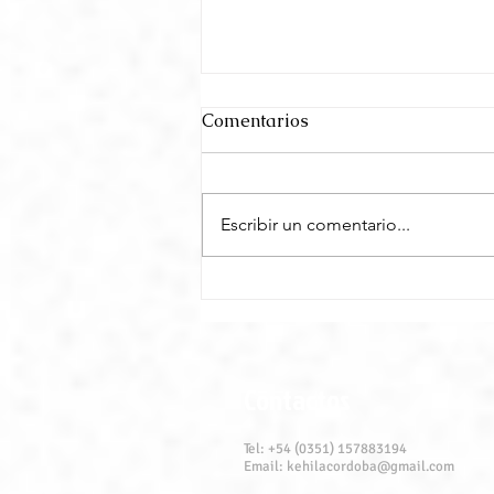
Comentarios
Escribir un comentario...
El misterio de la cercanía
deficiente
Contactos
Tel: +54 (0351) 157883194
Email:
kehilacordoba@gmail.com