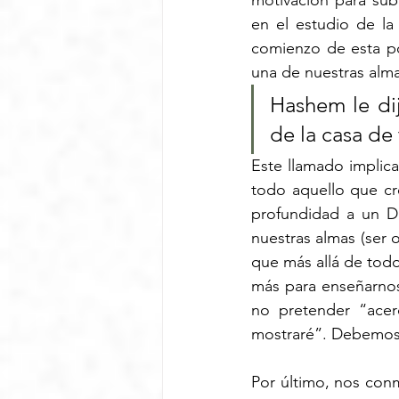
motivación para sub
en el estudio de l
comienzo de esta po
una de nuestras alma
Hashem le di
de la casa de 
Este llamado implica
todo aquello que cr
profundidad a un D’
nuestras almas (ser 
que más allá de tod
más para enseñarnos
no pretender “acerc
mostraré”. Debemos 
Por último, nos con