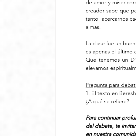
de amor y misericord
creador sabe que pe
tanto, acercarnos ca
almas. 
La clase fue un bue
es apenas el último 
Que tenemos un D’s 
elevarnos espiritual
Pregunta para debati
1. El texto en Beres
¿A qué se refiere?
Para continuar profu
del debate, te invita
en nuestra comunid