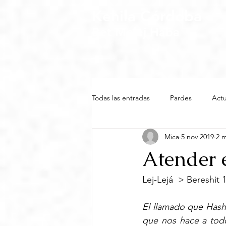
Kehila Córdoba
Bet Melej Haba
Todas las entradas
Pardes
Actu
Mica
5 nov 2019
2 m
Atender 
Lej-Lejá  > Bereshit 
El llamado que Hash
que nos hace a todo