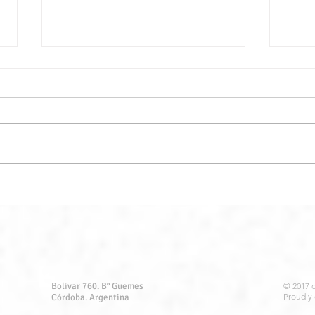
Llev
¿Como puedo llegar a la
Tierra Prometida?
Bolivar 760. B° Guemes
© 2017 
Proudly
Córdoba. Argentina