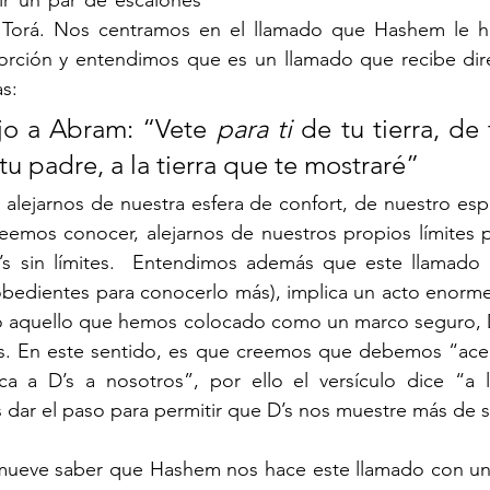
ir un par de escalones 
a Torá. Nos centramos en el llamado que Hashem le h
rción y entendimos que es un llamado que recibe dir
s:
jo a Abram: “Vete 
para ti 
de tu tierra, de 
tu padre, a la tierra que te mostraré” 
 alejarnos de nuestra esfera de confort, de nuestro esp
eemos conocer, alejarnos de nuestros propios límites p
s sin límites.  Entendimos además que este llamado 
obedientes para conocerlo más), implica un acto enorme 
o aquello que hemos colocado como un marco seguro, D
. En este sentido, es que creemos que debemos “acerc
a a D’s a nosotros”, por ello el versículo dice “a la
dar el paso para permitir que D’s nos muestre más de s
mueve saber que Hashem nos hace este llamado con un