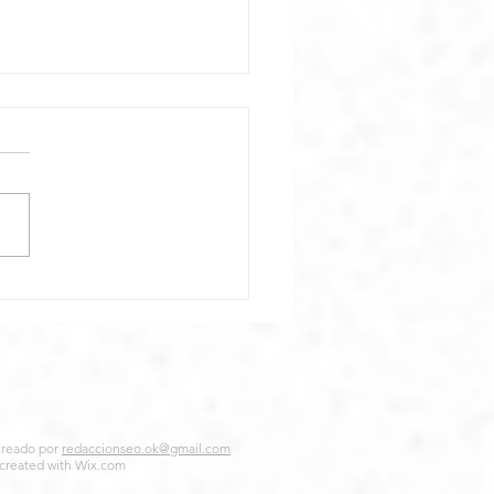
ar el Mishkán
creado por
redaccionseo.ok@gmail.com
 created with
Wix.com