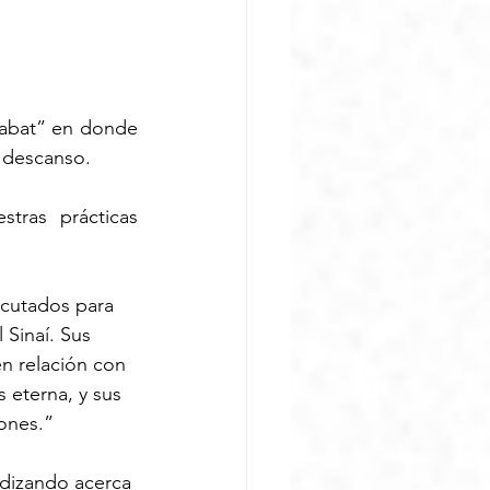
habat” en donde 
 descanso. 
tras prácticas 
ecutados para 
 Sinaí. Sus 
n relación con 
 eterna, y sus 
iones.”
ndizando acerca 