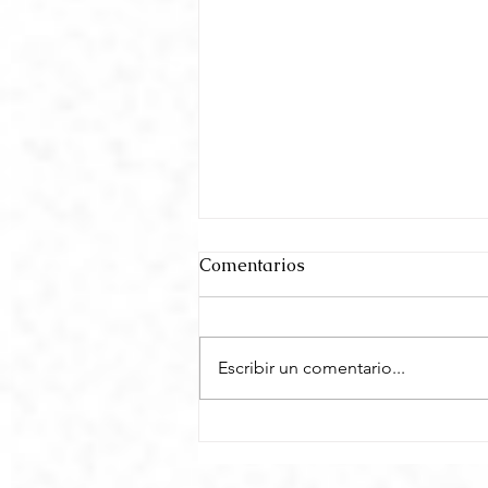
Comentarios
Escribir un comentario...
Adriana Leman sobre su
nuevo libro top 3 en El
Ateneo: "La fuerza del amor