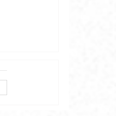
estrados argentinos en
 cuentan su historia de
rvivencia en Córdoba