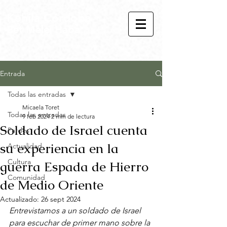
Kehila Córdoba
Bet Melej Haba
Entrada
Todas las entradas
Micaela Toret
Todas las entradas
9 feb 2024
2 min de lectura
Soldado de Israel cuenta
Pardes
su experiencia en la
Actualidad
Cultura
guerra Espada de Hierro
Comunidad
de Medio Oriente
Actualizado:
26 sept 2024
Entrevistamos a un soldado de Israel 
para escuchar de primer mano sobre la 