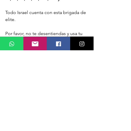
Todo Israel cuenta con esta brigada de 
elite.
Por favor, no te desentiendas y usa tu 
arma. Reza por los cautivos y soldados.
Con la ayuda de Dios, pronto 
tendremos paz.
Ver todo
Entradas recientes