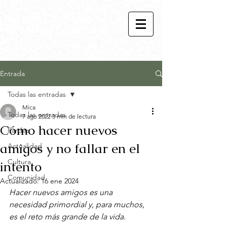
Kehila Córdoba
Bet Melej Haba
Entrada
Todas las entradas
Mica
Todas las entradas
7 ago 2022
3 min de lectura
Cómo hacer nuevos
Pardes
amigos y no fallar en el
Actualidad
Cultura
intento
Comunidad
Actualizado:
16 ene 2024
Hacer nuevos amigos es una 
necesidad primordial y, para muchos, 
es el reto más grande de la vida.