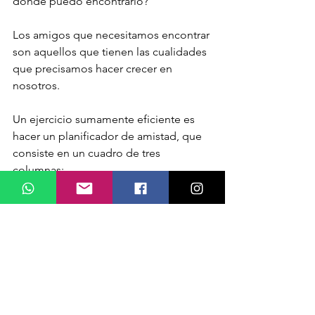
dónde puedo encontrarlo?
Los amigos que necesitamos encontrar 
son aquellos que tienen las cualidades 
que precisamos hacer crecer en 
nosotros. 
Un ejercicio sumamente eficiente es 
hacer un planificador de amistad, que 
consiste en un cuadro de tres 
columnas:
En la primera columna se anota 
aquellas cualidades que 
deseamos trabajar y hacer crecer 
en nosotros.
En la segunda columna se apunta 
aquellas cualidades que debe 
tener nuestro futuro amigo para 
ayudarnos en los aspectos de la 