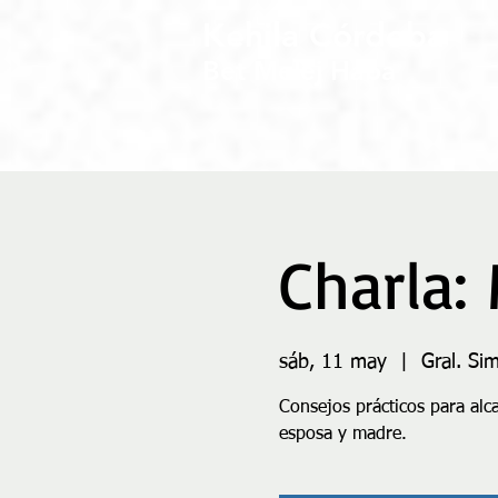
Kehila Córdoba
Bet Melej Haba
Charla:
sáb, 11 may
  |  
Gral. Si
Consejos prácticos para alc
esposa y madre.