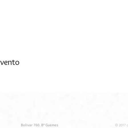
evento
Bolivar 760. B° Guemes
© 2017 