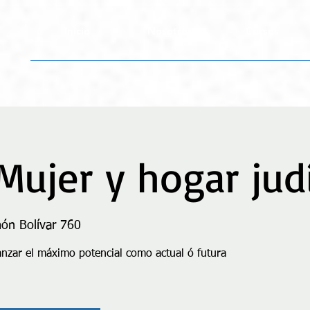
Inicio
Nosotros
Cursos
 Mujer y hogar jud
món Bolívar 760
anzar el máximo potencial como actual ó futura