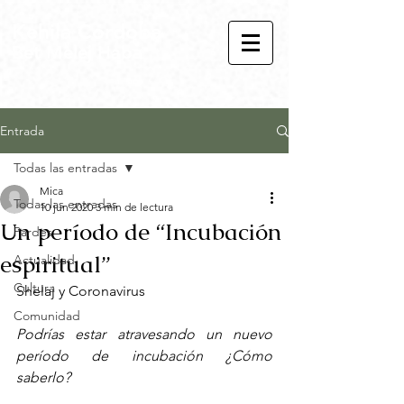
Kehila Córdoba
Bet Melej Haba
Entrada
Todas las entradas
Mica
Todas las entradas
10 jun 2020
3 min de lectura
Un período de “Incubación
Pardes
espiritual”
Actualidad
Cultura
Shelaj y Coronavirus
Comunidad
Podrías estar atravesando un nuevo 
período de incubación ¿Cómo 
saberlo? 