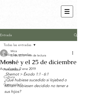
Kehila Córdoba
Bet Melej Haba
Entrada
Todas las entradas
Mica
Todas las entradas
23 dic 2018
1 min de lectura
Moshé y el 25 de diciembre
Pardes
Actualizado:
2 ene 2019
Actualidad
Shemot > Éxodo 1:1 - 6:1
Cultura
¿Qué hubiese sucedido si Iojebed o 
Comunidad
Miriam hubiesen decidido no tener a 
sus hijos?