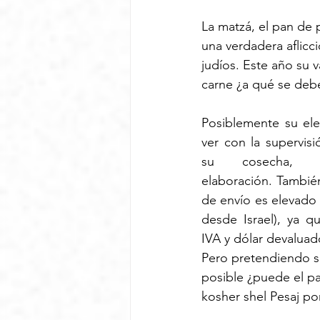
La matzá, el pan de 
una verdadera aflicci
judíos. Este año su v
carne ¿a qué se deb
Posiblemente su el
ver con la supervis
su cosecha, al
elaboración. También
de envío es elevado 
desde Israel), ya q
IVA y dólar devaluad
Pero pretendiendo s
posible ¿puede el p
kosher shel Pesaj po