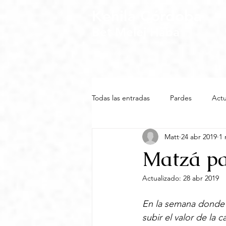
Kehila Córdoba
Bet Melej Haba
Todas las entradas
Pardes
Actu
Matt
24 abr 2019
1 
Matzá pa
Actualizado:
28 abr 2019
En la semana donde el
subir el valor de la c