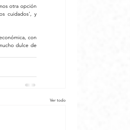
os otra opción 
s cuidados', y 
 económica, con 
mucho dulce de 
Ver todo