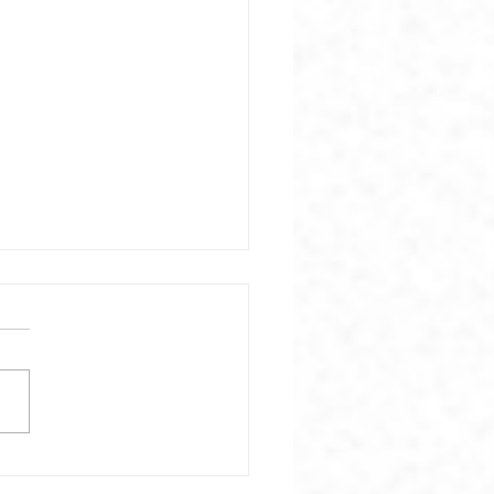
estrados argentinos en
 cuentan su historia de