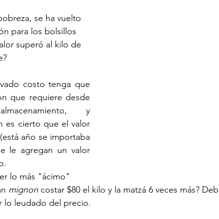
pobreza, se ha vuelto 
ón para los bolsillos 
alor superó al kilo de 
e?
evado costo tenga que 
ión que requiere desde 
macenamiento, y 
 es cierto que el valor 
(está año se importaba 
ue le agregan un valor 
o.
er lo más "ácimo" 
an 
mignon
 costar $80 el kilo y la matzá 6 veces más? Deb
r lo leudado del precio.