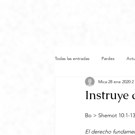
Kehila Córdoba
Bet Melej Haba
Todas las entradas
Pardes
Actu
Mica
28 ene 2020
2
Instruye 
Bo > Shemot 10:1-13
El derecho fundamen