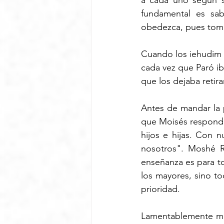
a cada uno según s
fundamental es sab
obedezca, pues toma
Cuando los iehudim 
cada vez que Paró iba
que los dejaba retira
Antes de mandar la p
que Moisés responde
hijos e hijas. Con 
nosotros". Moshé Ra
enseñanza es para t
los mayores, sino to
prioridad.
Lamentablemente mu