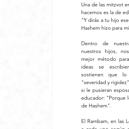
Una de las mitzvot e
hacemos es la de edu
"Y dirás a tu hijo es
Hashem hizo para mí 
Dentro de nuestra
nuestros hijos, no
mejor método para
ideas se escribie
sostienen que l
"severidad y rigidez
si le pusieran espo
educador: "Porque lo
de Hashem".
El Rambam, en las Le