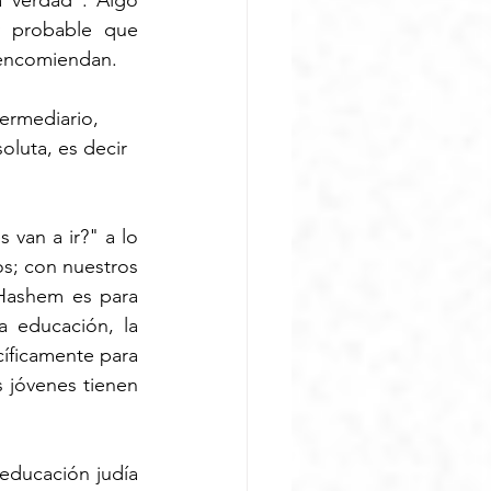
 verdad”. Algo 
 probable que 
 encomiendan.
ermediario, 
oluta, es decir 
van a ir?" a lo 
; con nuestros 
Hashem es para 
 educación, la 
ficamente para 
 jóvenes tienen 
ducación judía 