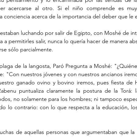
u pensamiento y lo encaminaba por las sendas de la
er acercarse al otro. Si el niño comprende es muy
 conciencia acerca de la importancia del deber que le
estaban luchando por salir de Egipto, con Moshé de int
 a permitirles salir, nunca lo quería hacer de manera abs
rse sólo parcialmente. 
laga de la langosta, Paró Pregunta a Moshé: "¿Quiénes 
: "Con nuestros jóvenes y con nuestros ancianos iremos
nuestro ganado ovino y bovino iremos, pues fiesta de 
benu puntualiza claramente la postura de la Torá: la
odos, no solamente para los hombres; ni tampoco especí
do lo contrario: con lo que respecta a la educación, los
chas de aquellas personas que argumentaban que la e